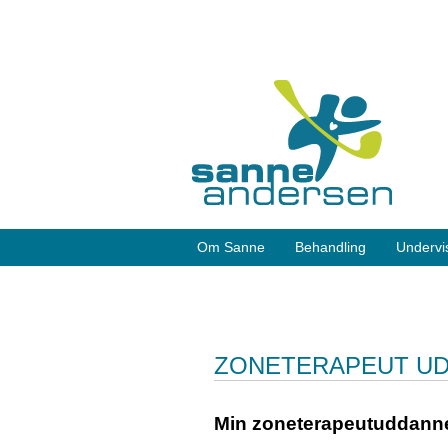
Om Sanne
Behandling
Undervi
ZONETERAPEUT U
Min zoneterapeutuddanne