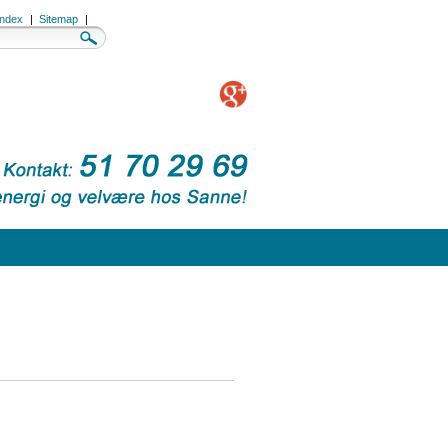
Index
|
Sitemap
|