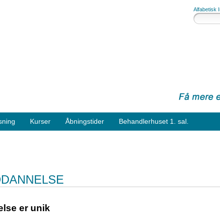
Alfabetisk 
sning
Kurser
Åbningstider
Behandlerhuset 1. sal.
DDANNELSE
lse er unik