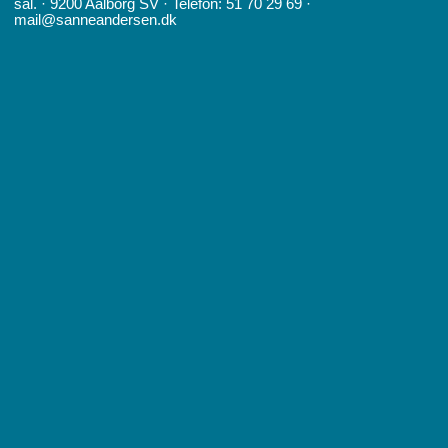
sal. · 9200 Aalborg SV · Telefon: 51 70 29 69 ·
mail@sanneandersen.dk